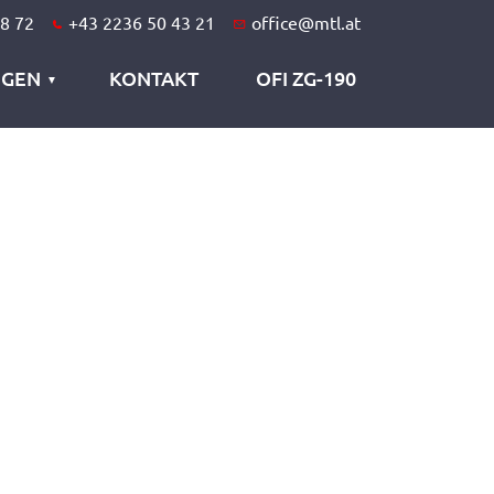
8 72
+43 2236 50 43 21
office@mtl.at
NGEN
KONTAKT
OFI ZG-190