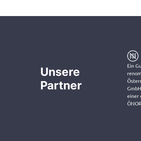
Ein G
Unsere
renom
Öster
Partner
GmbH 
einer
ÖNORM